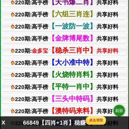
刷新
x
66849【四肖+1肖】稳赚